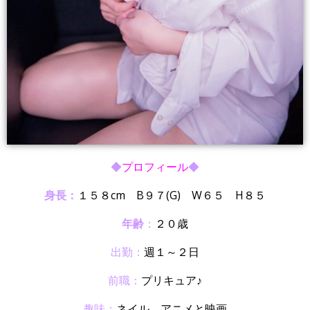
◆
プロフィール
◆
身長：
１５８cm B９７(G) W６５ H８５
年齢
：
２０
歳
出勤
：
週１～２日
前職
：
プリキュア♪
趣味
：
ネイル、アニメと映画